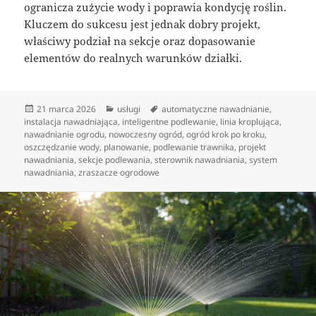
ogranicza zużycie wody i poprawia kondycję roślin.
Kluczem do sukcesu jest jednak dobry projekt,
właściwy podział na sekcje oraz dopasowanie
elementów do realnych warunków działki.
Data
Kategorie
Tagi
21 marca 2026
usługi
automatyczne nawadnianie
,
publikacji
instalacja nawadniająca
,
inteligentne podlewanie
,
linia kroplująca
,
nawadnianie ogrodu
,
nowoczesny ogród
,
ogród krok po kroku
,
oszczędzanie wody
,
planowanie
,
podlewanie trawnika
,
projekt
nawadniania
,
sekcje podlewania
,
sterownik nawadniania
,
system
nawadniania
,
zraszacze ogrodowe