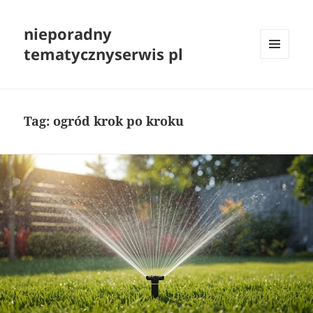
nieporadny
tematycznyserwis pl
MENU
I
WIDGETY
Tag:
ogród krok po kroku