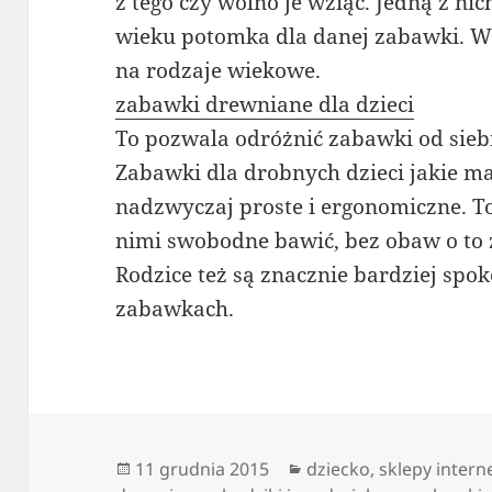
z tego czy wolno je wziąć. Jedną z n
wieku potomka dla danej zabawki. W
na rodzaje wiekowe.
zabawki drewniane dla dzieci
To pozwala odróżnić zabawki od siebi
Zabawki dla drobnych dzieci jakie m
nadzwyczaj proste i ergonomiczne. T
nimi swobodne bawić, bez obaw o to ż
Rodzice też są znacznie bardziej spok
zabawkach.
Data
Kategorie
11 grudnia 2015
dziecko
,
sklepy inter