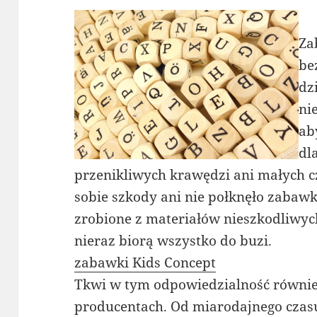
Za
be
dz
nie
ab
dl
przenikliwych krawędzi ani małych cz
sobie szkody ani nie połknęło zabaw
zrobione z materiałów nieszkodliwych
nieraz biorą wszystko do buzi.
zabawki Kids Concept
Tkwi w tym odpowiedzialność również
producentach. Od miarodajnego czasu