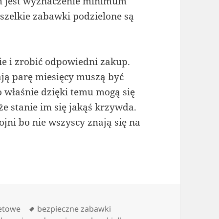
ich jest wyznaczenie minimum
szelkie zabawki podzielone są
e i zrobić odpowiedni zakup.
ają parę miesięcy muszą być
o właśnie dzięki temu mogą się
e stanie im się jakąś krzywda.
ojni bo nie wszyscy znają się na
Tagi
netowe
bezpieczne zabawki