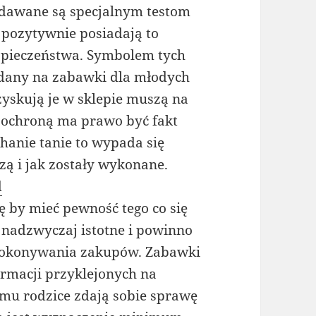
dawane są specjalnym testom
 pozytywnie posiadają to
ezpieczeństwa. Symbolem tych
adany na zabawki dla młodych
zyskują je w sklepie muszą na
ą ochroną ma prawo być fakt
chanie tanie to wypada się
zą i jak zostały wykonane.
d
ę by mieć pewność tego co się
 nadzwyczaj istotne i powinno
 dokonywania zakupów. Zabawki
ormacji przyklejonych na
emu rodzice zdają sobie sprawę