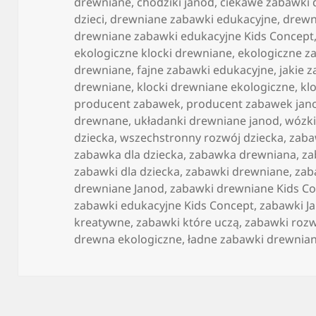
publikacji
drewniane
,
chodziki janod
,
ciekawe zabawki
dzieci
,
drewniane zabawki edukacyjne
,
drewn
drewniane zabawki edukacyjne Kids Concept
ekologiczne klocki drewniane
,
ekologiczne za
drewniane
,
fajne zabawki edukacyjne
,
jakie 
drewniane
,
klocki drewniane ekologiczne
,
kl
producent zabawek
,
producent zabawek jan
drewnane
,
układanki drewniane janod
,
wózki
dziecka
,
wszechstronny rozwój dziecka
,
zab
zabawka dla dziecka
,
zabawka drewniana
,
za
zabawki dla dziecka
,
zabawki drewniane
,
zab
drewniane Janod
,
zabawki drewniane Kids C
zabawki edukacyjne Kids Concept
,
zabawki J
kreatywne
,
zabawki które uczą
,
zabawki rozw
drewna ekologiczne
,
ładne zabawki drewnia