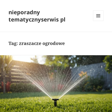
nieporadny
tematycznyserwis pl
MENU
I
WIDGETY
Tag:
zraszacze ogrodowe