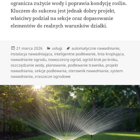
ogranicza zużycie wody i poprawia kondycję roślin.
Kluczem do sukcesu jest jednak dobry projekt,
właściwy podział na sekcje oraz dopasowanie
elementów do realnych warunków działki.
Data
Kategorie
Tagi
21 marca 2026
usługi
automatyczne nawadnianie
,
publikacji
instalacja nawadniająca
,
inteligentne podlewanie
,
linia kroplująca
,
nawadnianie ogrodu
,
nowoczesny ogród
,
ogród krok po kroku
,
oszczędzanie wody
,
planowanie
,
podlewanie trawnika
,
projekt
nawadniania
,
sekcje podlewania
,
sterownik nawadniania
,
system
nawadniania
,
zraszacze ogrodowe