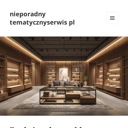
nieporadny
tematycznyserwis pl
MENU
I
WIDGETY