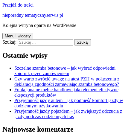
Przejdź do treści
nieporadny tematycznyserwis pl
Kolejna witryna oparta na WordPressie
Menu i widgety
Szukaj:
Ostatnie wpisy
Szczelne szamba betonowe – jak wybrać odpowiedni
zbiornik przed zamówieniem
Czy warto zwrócić uwagę na atest PZH w połączeniu z
deklaracją zgodności zamawiając szamba betonowego?
Funkcjonalne meble handlowe jako element efektywnej
ekspozycji produktów
Przyjemność jazdy autem – jak podnieść komfort jazdy w
codziennym użytkowaniu
Przyjemność jazdy pojazdem – jak zwiększyć odczucia z
jazdy podczas codziennych tras
Najnowsze komentarze