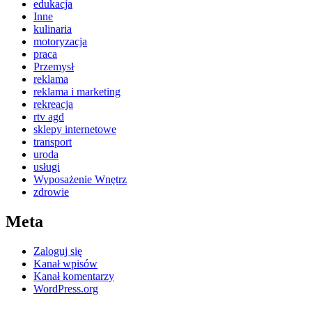
edukacja
Inne
kulinaria
motoryzacja
praca
Przemysł
reklama
reklama i marketing
rekreacja
rtv agd
sklepy internetowe
transport
uroda
usługi
Wyposażenie Wnętrz
zdrowie
Meta
Zaloguj się
Kanał wpisów
Kanał komentarzy
WordPress.org