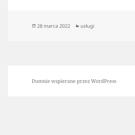
Data
Kategorie
28 marca 2022
usługi
publikacji
Dumnie wspierane przez WordPress