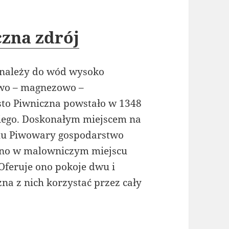
czna zdrój
a należy do wód wysoko
wo – magnezowo –
sto Piwniczna powstało w 1348
kiego. Doskonałym miejscem na
edlu Piwowary gospodarstwo
 ono w malowniczym miejscu
 Oferuje ono pokoje dwu i
na z nich korzystać przez cały