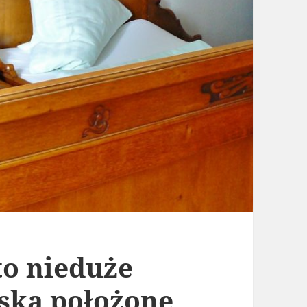
to nieduże
ska położone