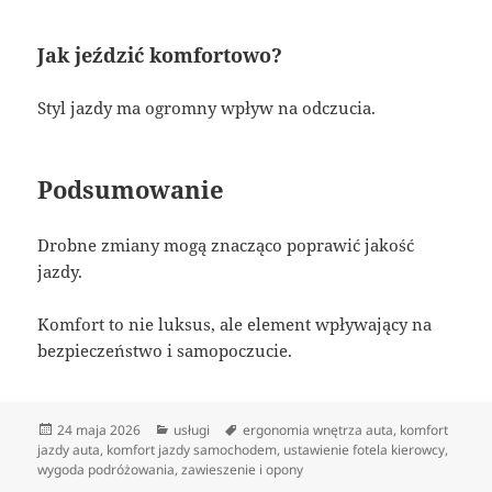
Jak jeździć komfortowo?
Styl jazdy ma ogromny wpływ na odczucia.
Podsumowanie
Drobne zmiany mogą znacząco poprawić jakość
jazdy.
Komfort to nie luksus, ale element wpływający na
bezpieczeństwo i samopoczucie.
Data
Kategorie
Tagi
24 maja 2026
usługi
ergonomia wnętrza auta
,
komfort
publikacji
jazdy auta
,
komfort jazdy samochodem
,
ustawienie fotela kierowcy
,
wygoda podróżowania
,
zawieszenie i opony