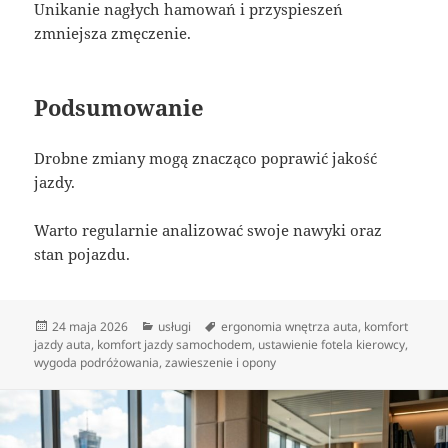
Unikanie nagłych hamowań i przyspieszeń
zmniejsza zmęczenie.
Podsumowanie
Drobne zmiany mogą znacząco poprawić jakość
jazdy.
Warto regularnie analizować swoje nawyki oraz
stan pojazdu.
Data
Kategorie
Tagi
24 maja 2026
usługi
ergonomia wnętrza auta
,
komfort
publikacji
jazdy auta
,
komfort jazdy samochodem
,
ustawienie fotela kierowcy
,
wygoda podróżowania
,
zawieszenie i opony