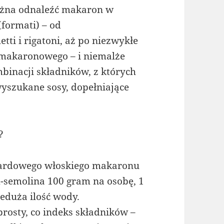
ożna odnaleźć makaron w
formati) – od
tti i rigatoni, aż po niezwykłe
makaronowego – i niemalże
binacji składników, z których
yszukane sosy, dopełniające
?
ardowego włoskiego makaronu
-semolina 100 gram na osobę, 1
eduża ilość wody.
rosty, co indeks składników –