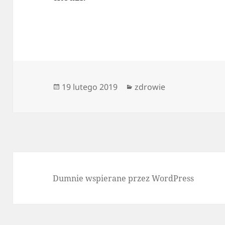
Data
Kategorie
19 lutego 2019
zdrowie
publikacji
Dumnie wspierane przez WordPress