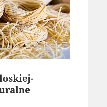
oskiej-
turalne