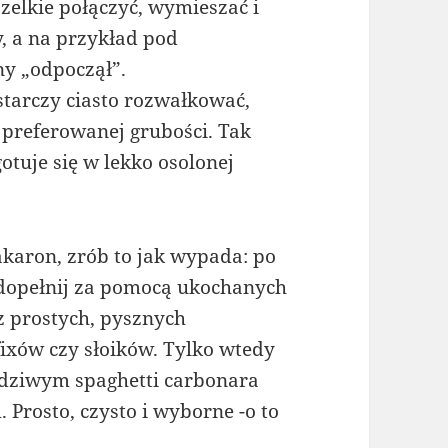
szelkie połączyć, wymieszać i
, a na przykład pod
ny „odpoczął”.
tarczy ciasto rozwałkować,
 preferowanej grubości. Tak
uje się w lekko osolonej
akaron, zrób to jak wypada: po
dopełnij za pomocą ukochanych
z prostych, pysznych
ixów czy słoików. Tylko wtedy
dziwym spaghetti carbonara
Prosto, czysto i wyborne -o to