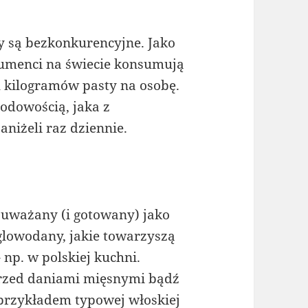
hy są bezkonkurencyjne. Jako
sumenci na świecie konsumują
iu kilogramów pasty na osobę.
odowością, jaka z
niżeli raz dziennie.
?
uważany (i gotowany) jako
glowodany, jakie towarzyszą
np. w polskiej kuchni.
rzed daniami mięsnymi bądź
przykładem typowej włoskiej