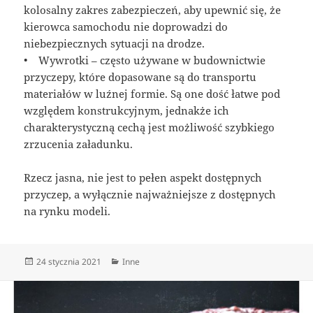
kolosalny zakres zabezpieczeń, aby upewnić się, że
kierowca samochodu nie doprowadzi do
niebezpiecznych sytuacji na drodze.
• Wywrotki – często używane w budownictwie
przyczepy, które dopasowane są do transportu
materiałów w luźnej formie. Są one dość łatwe pod
względem konstrukcyjnym, jednakże ich
charakterystyczną cechą jest możliwość szybkiego
zrzucenia załadunku.
Rzecz jasna, nie jest to pełen aspekt dostępnych
przyczep, a wyłącznie najważniejsze z dostępnych
na rynku modeli.
Data
Kategorie
24 stycznia 2021
Inne
publikacji