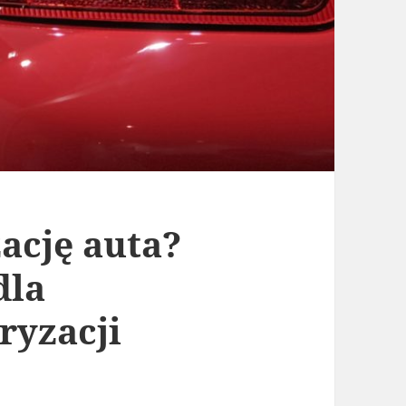
zację auta?
dla
ryzacji