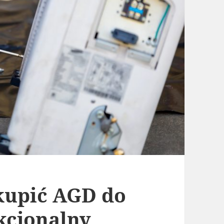
kupić AGD do
kcjonalny