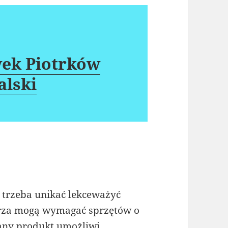
ek Piotrków
alski
trzeba unikać lekceważyć
rza mogą wymagać sprzętów o
any produkt umożliwi