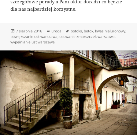
szczegółowe porady a Pani oktor doradzi co będzie
dla nas najbardziej korzystne.
Data
Kategorie
Tagi
7 sierpnia 2016
uroda
botoks
,
botox
,
kwas hialuronowy
,
publikacji
powiększanie ust warszawa
,
usuwanie zmarszczek warszawa
,
wypełnianie ust warszawa