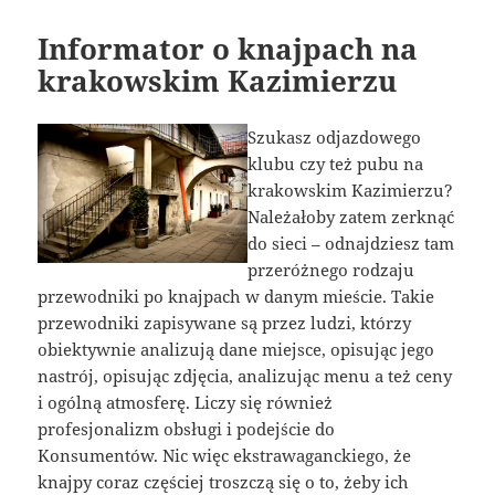
Informator o knajpach na
krakowskim Kazimierzu
Szukasz odjazdowego
klubu czy też pubu na
krakowskim Kazimierzu?
Należałoby zatem zerknąć
do sieci – odnajdziesz tam
przeróżnego rodzaju
przewodniki po knajpach w danym mieście. Takie
przewodniki zapisywane są przez ludzi, którzy
obiektywnie analizują dane miejsce, opisując jego
nastrój, opisując zdjęcia, analizując menu a też ceny
i ogólną atmosferę. Liczy się również
profesjonalizm obsługi i podejście do
Konsumentów. Nic więc ekstrawaganckiego, że
knajpy coraz częściej troszczą się o to, żeby ich