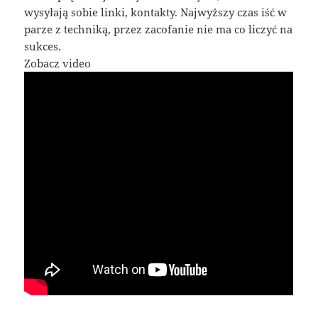
wysyłają sobie linki, kontakty. Najwyższy czas iść w
parze z techniką, przez zacofanie nie ma co liczyć na
sukces.
Zobacz video