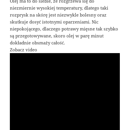
Olej ma to do siebie, że rozgrzewa się do
niezmiernie wysokiej temperatury, dlatego taki
rozprysk na skórę jest niezwykle bolesny oraz
skutkuje dosyć istotnymi oparzeniami. Nic
niepokojącego, dlaczego potrawy mięsne tak szybko
są przegotowywane, skoro olej w parę minut
dokładnie obsmaży całość.
Zobacz video