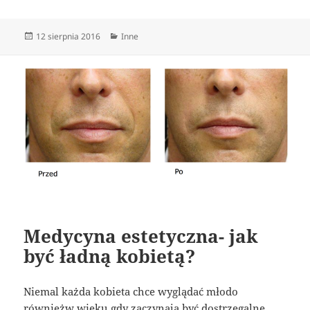
Data
Kategorie
12 sierpnia 2016
Inne
publikacji
Medycyna estetyczna- jak
być ładną kobietą?
Niemal każda kobieta chce wyglądać młodo
równieżw wieku gdy zaczynają być dostrzegalne